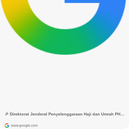
🔎 Direktorat Jenderal Penyelenggaraan Haji dan Umrah PHU Kemenag - Google Penelusuran
www.google.com