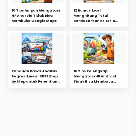
10 Tips Ampuh Mengatasi
12 Rumus Excel
HP Android Tidak Bisa
Menghitung Total
Membuka Google Maps
Berdasarkan Kriteria
untuk Pemula
Panduan Dasar Analisis
10 Tips Telengkap
Regresi Linear SPSS Step
Mengatasi HP Android
by Step untuk Penelitian
Tidak Bisa Membaca
Mahasiswa
Kartu SIM