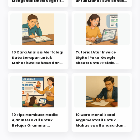
Mengenali Emosi Negatif
untuk Mahasiswa Bahasa
Diri Sendiri
dan Sastra
10 Cara Analisis Morfologi
Tutorial Atur Invoice
Kata Serapan untuk
Digital Pakai Google
Mahasiswa Bahasa dan
Sheets untuk Pelaku
Sastra
Usaha Pemula
10 Tips Membuat Media
10 Cara Menulis Esai
Ajar Interaktif untuk
Argumentatif untuk
Belajar Grammar
Mahasiswa Bahasa dan
Lengkap untuk Guru
Sastra
Bahasa