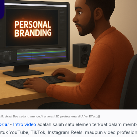
(Ilustrasi Bos sedang mengedit animasi 3D professional di After Effects))
rial
-
Intro video
adalah salah satu elemen terkuat dalam mem
ntuk YouTube, TikTok, Instagram Reels, maupun video profesion