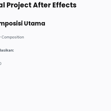
 Project After Effects
posisi Utama
w Composition
dasikan:
0