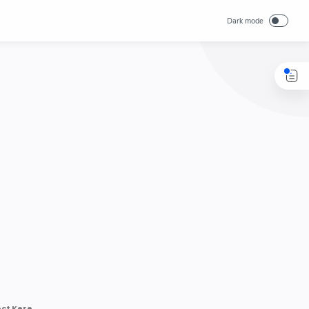
Tutorial Adobe After Effects: Cara Membuat Intro Personal Branding Full Effect Keren untuk Pemula 2025