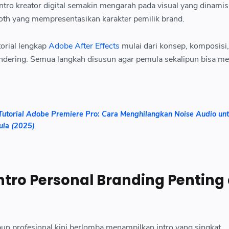
intro kreator digital semakin mengarah pada visual yang dinamis
oth yang mempresentasikan karakter pemilik brand.
torial lengkap
Adobe After Effects
mulai dari konsep, komposisi,
 rendering. Semua langkah disusun agar pemula sekalipun bisa me
Tutorial Adobe Premiere Pro: Cara Menghilangkan Noise Audio un
ula (2025)
ro Personal Branding Penting 
un profesional kini berlomba menampilkan intro yang singkat,