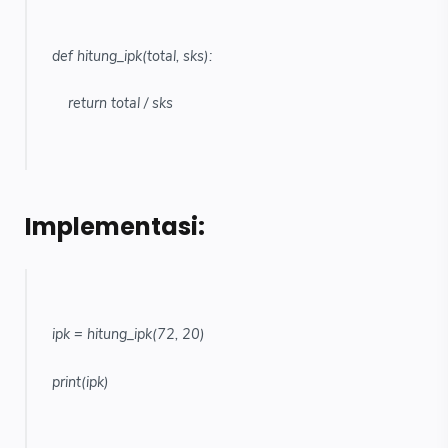
def hitung_ipk(total, sks):
return total / sks
Implementasi:
ipk = hitung_ipk(72, 20)
print(ipk)