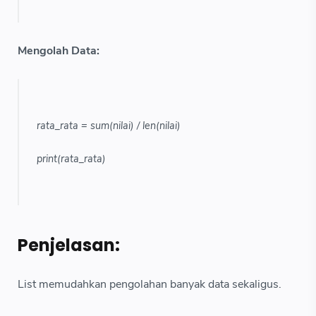
Mengolah Data:
rata_rata = sum(nilai) / len(nilai)
print(rata_rata)
Penjelasan:
List memudahkan pengolahan banyak data sekaligus.