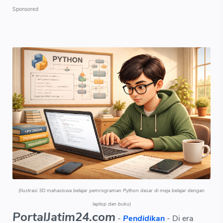
(Ilustrasi 3D mahasiswa belajar pemrograman Python dasar di meja belajar dengan
laptop dan buku)
PortalJatim24.com
-
Pendidikan
- Di era