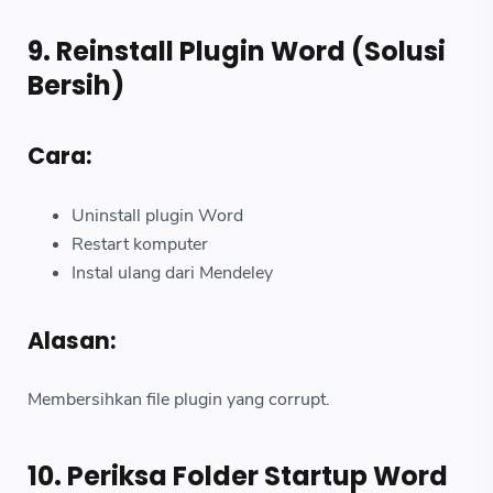
9. Reinstall Plugin Word (Solusi
Bersih)
Cara:
Uninstall plugin Word
Restart komputer
Instal ulang dari Mendeley
Alasan:
Membersihkan file plugin yang corrupt.
10. Periksa Folder Startup Word