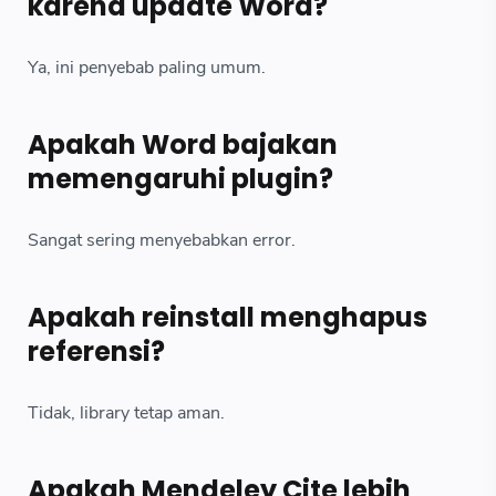
karena update Word?
Ya, ini penyebab paling umum.
Apakah Word bajakan
memengaruhi plugin?
Sangat sering menyebabkan error.
Apakah reinstall menghapus
referensi?
Tidak, library tetap aman.
Apakah Mendeley Cite lebih