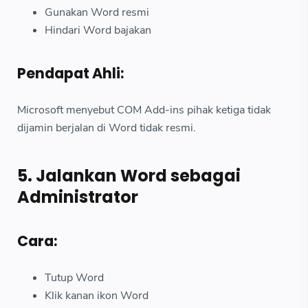
Gunakan Word resmi
Hindari Word bajakan
Pendapat Ahli:
Microsoft menyebut COM Add-ins pihak ketiga tidak
dijamin berjalan di Word tidak resmi.
5. Jalankan Word sebagai
Administrator
Cara:
Tutup Word
Klik kanan ikon Word