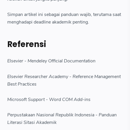
Simpan artikel ini sebagai panduan wajib, terutama saat
menghadapi deadline akademik penting.
Referensi
Elsevier - Mendeley Official Documentation
Elsevier Researcher Academy - Reference Management
Best Practices
Microsoft Support - Word COM Add-ins
Perpustakaan Nasional Republik Indonesia - Panduan
Literasi Sitasi Akademik