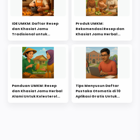
IDE UMKM: Daftar Resep
Produk UMKM:
dan Khasiat Jamu
Rekomendasi Resep dan
Tradisional untuk
Khasiat Jamu Herbal
Melancarkan Menstruasi
Alami untuk Penyakit
2025
Diabetes 2025
Panduan UMKM: Resep
Tips Menyusun Daftar
dan Khasiat Jamu Herbal
Pustaka Otomatis di 10
Alami Untuk Kolesterol
Aplikasi Gratis Untuk
Tinggi Lengkap 2025
Mahasiswa Semester
Akhir 2025