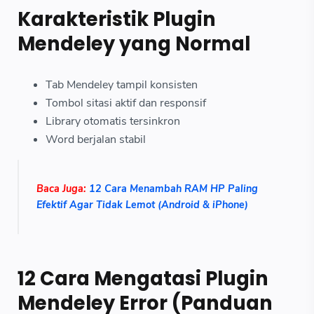
Karakteristik Plugin
Mendeley yang Normal
Tab Mendeley tampil konsisten
Tombol sitasi aktif dan responsif
Library otomatis tersinkron
Word berjalan stabil
Baca Juga:
12 Cara Menambah RAM HP Paling
Efektif Agar Tidak Lemot (Android & iPhone)
12 Cara Mengatasi Plugin
Mendeley Error (Panduan