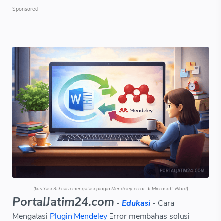
(Ilustrasi 3D cara mengatasi plugin Mendeley error di Microsoft Word)
PortalJatim24.com
-
Edukasi
- Cara
Mengatasi
Plugin Mendeley
Error membahas solusi