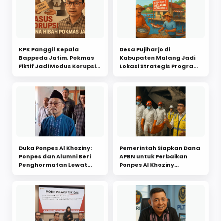
KPK Panggil Kepala
Desa Pujiharjo di
Bappeda Jatim, Pokmas
Kabupaten Malang Jadi
Fiktif Jadi Modus Korupsi
Lokasi Strategis Program
Dana Hibah Jatim 2019-
Kampung Nelayan Merah
2022
Putih Presiden Prabowo
Duka Ponpes Al Khoziny:
Pemerintah Siapkan Dana
Ponpes dan Alumni Beri
APBN untuk Perbaikan
Penghormatan Lewat
Ponpes Al Khoziny
Badal Umrah Santri
Sidoarjo, DPR Minta
Korban Mushala Ambruk
Investigasi Menyeluruh