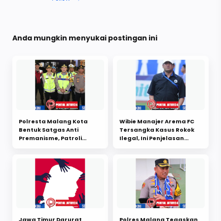
Anda mungkin menyukai postingan ini
Polresta Malang Kota
Wibie Manajer Arema FC
Bentuk Satgas Anti
Tersangka Kasus Rokok
Premanisme, Patroli
Ilegal, Ini Penjelasan
Digelar di Titik Rawan
Manajemen Klub
Malang
Jawa Timur Darurat
Polres Malang Tegaskan