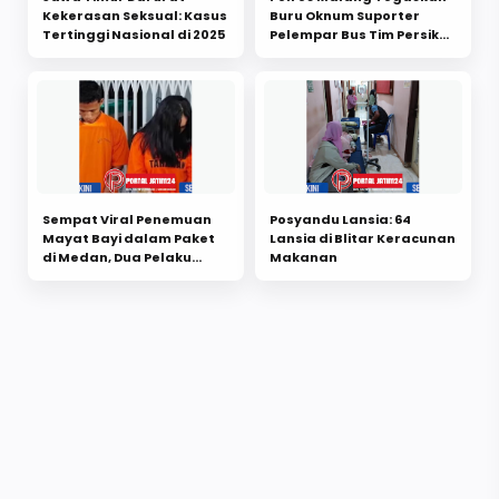
Kekerasan Seksual: Kasus
Buru Oknum Suporter
Tertinggi Nasional di 2025
Pelempar Bus Tim Persik
Kediri
Sempat Viral Penemuan
Posyandu Lansia: 64
Mayat Bayi dalam Paket
Lansia di Blitar Keracunan
di Medan, Dua Pelaku
Makanan
yang Tertangkap
Ternyata Kakak-Adik