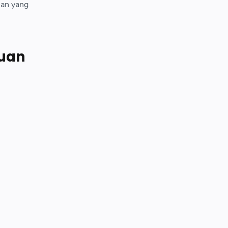
isan yang
duan