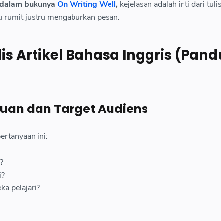
r dalam bukunya
On Writing Well
,
kejelasan adalah inti dari tul
alu rumit justru mengaburkan pesan.
lis Artikel Bahasa Inggris (Pan
juan dan Target Audiens
ertanyaan ini:
?
i?
ka pelajari?