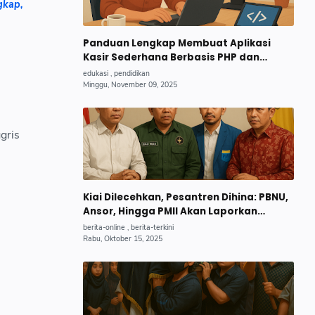
gkap,
Panduan Lengkap Membuat Aplikasi
Kasir Sederhana Berbasis PHP dan
MySQL untuk UMKM Pemula 2025
gris
Kiai Dilecehkan, Pesantren Dihina: PBNU,
Ansor, Hingga PMII Akan Laporkan
Trans7, MUI Minta KPI Bertindak Tegas.