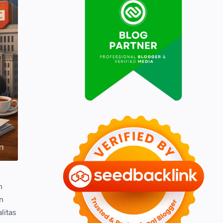
h
n
litas