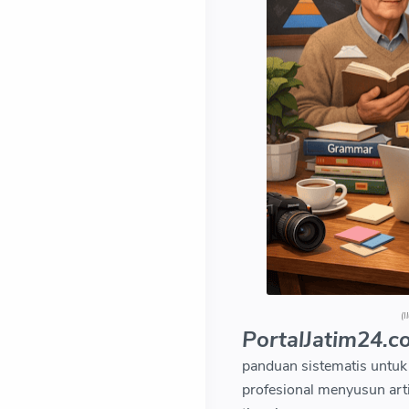
(I
PortalJatim24.c
panduan sistematis untu
profesional menyusun artik