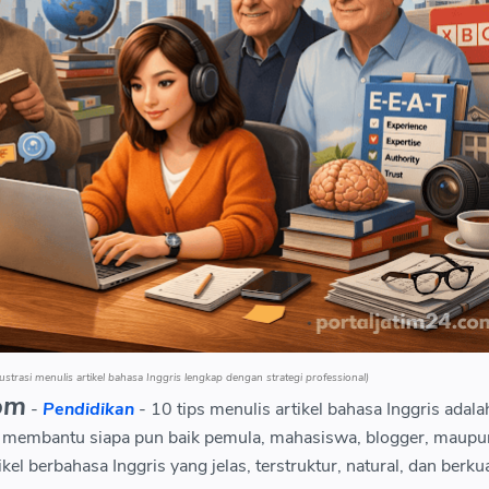
lustrasi menulis artikel bahasa Inggris lengkap dengan strategi professional)
om
-
Pendidikan
- 10 tips menulis artikel bahasa Inggris adala
k membantu siapa pun baik pemula, mahasiswa, blogger, maupu
el berbahasa Inggris yang jelas, terstruktur, natural, dan berkua