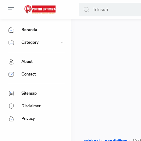
-->
Beranda
Category
About
Contact
Sitemap
Disclaimer
Privacy
edukasi
pendidikan
10 T