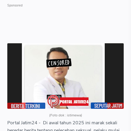
(Foto dok : istimewa)
Portal Jatim24 - Di awal tahun 2025 ini marak sekali
beredar berita tentang pelecehan seksual, pelaku mulai