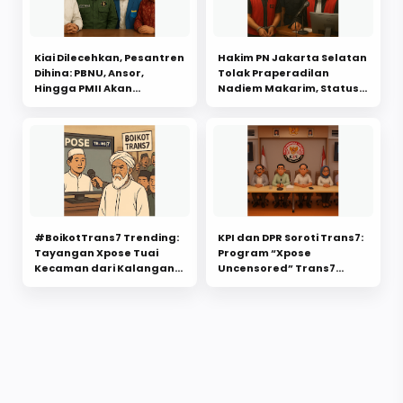
Kiai Dilecehkan, Pesantren
Hakim PN Jakarta Selatan
Dihina: PBNU, Ansor,
Tolak Praperadilan
Hingga PMII Akan
Nadiem Makarim, Status
Laporkan Trans7, MUI
Tersangka Sah Secara
Minta KPI Bertindak
Hukum
Tegas.
#BoikotTrans7 Trending:
KPI dan DPR Soroti Trans7:
Tayangan Xpose Tuai
Program “Xpose
Kecaman dari Kalangan
Uncensored” Trans7
Santri dan DPR, Dinilai
Resmi Dibekukan
Lecehkan Pesantren dan
Sementara di Nilai
Kyai
Pelanggaran Etika