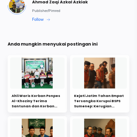
Anda mungkin menyukai postingan ini
Ahli Waris Korban Ponpes
Kejati Jatim Tahan Empat
Al-Khoziny Terima
Tersangka Korupsi BSPS
Santunan dan Korban
Sumenep: Kerugian
Selamat Dijanjikan
Negara Capai Rp26,3
Beasiswa dari Kemensos
Miliar