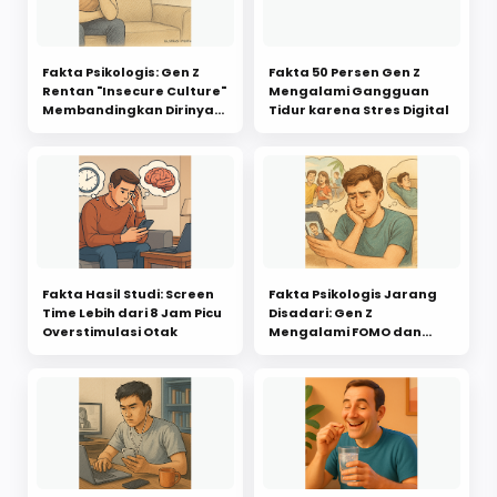
Fakta Psikologis: Gen Z
Fakta 50 Persen Gen Z
Rentan "Insecure Culture"
Mengalami Gangguan
Membandingkan Dirinya
Tidur karena Stres Digital
dengan Orang Lain
Fakta Hasil Studi: Screen
Fakta Psikologis Jarang
Time Lebih dari 8 Jam Picu
Disadari: Gen Z
Overstimulasi Otak
Mengalami FOMO dan
JOMO dalam Satu Hari