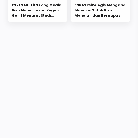
Fakta Multitasking Media
Fakta Psikologis Mengapa
Bisa Menurunkan Kognisi
Manusia Tidak Bisa
Gen Z Menurut Studi
Menelan dan Bernapas
Nasional
Bersamaan