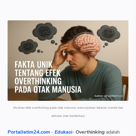
(Ilustrasi efek overthinking pada otak manusia, menunjukkan tekanan mental dan
aktivitas otak berlebihan)
PortalJatim24.com
-
Edukasi
-
Overthinking
adalah