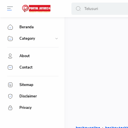
-->
Beranda
Category
About
Contact
Sitemap
Disclaimer
Privacy
berita-online
berita-terki