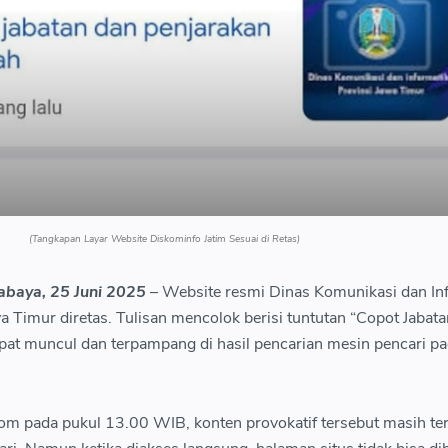
(Tangkapan Layar Website Diskominfo Jatim Sesuai di Retas)
abaya, 25 Juni 2025
– Website resmi Dinas Komunikasi dan In
a Timur diretas. Tulisan mencolok berisi tuntutan “Copot Jabat
pat muncul dan terpampang di hasil pencarian mesin pencari p
om pada pukul 13.00 WIB, konten provokatif tersebut masih ter