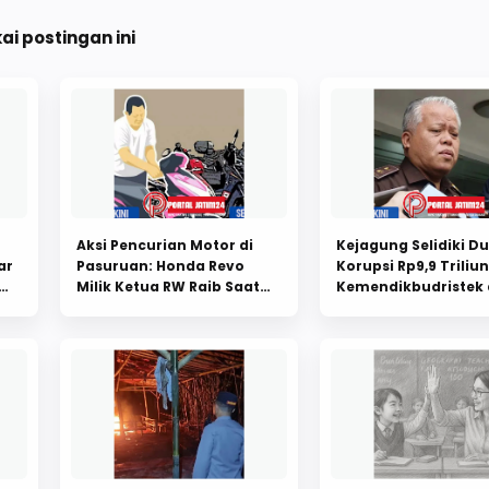
i postingan ini
Aksi Pencurian Motor di
Kejagung Selidiki D
ar
Pasuruan: Honda Revo
Korupsi Rp9,9 Triliun
Milik Ketua RW Raib Saat
Kemendikbudristek
Subuh
Proyek Laptop Seko