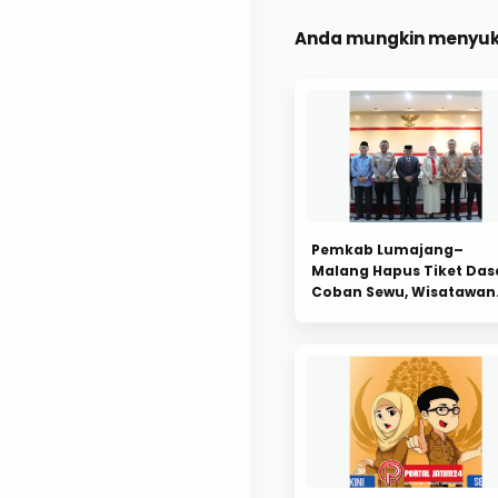
Anda mungkin menyuka
Pemkab Lumajang–
Malang Hapus Tiket Das
Coban Sewu, Wisatawan
Tak Lagi Dikenai Biaya
Tambahan