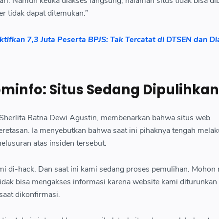
ri. Namun ketika diakses langsung, halaman situs tidak bisa di
r tidak dapat ditemukan.”
tifkan 7,3 Juta Peserta BPJS: Tak Tercatat di DTSEN dan D
minfo: Situs Sedang Dipulihkan
 Sherlita Ratna Dewi Agustin, membenarkan bahwa situs web
etasan. Ia menyebutkan bahwa saat ini pihaknya tengah mela
lusuran atas insiden tersebut.
i di-hack. Dan saat ini kami sedang proses pemulihan. Mohon
idak bisa mengakses informasi karena website kami diturunkan
 saat dikonfirmasi.