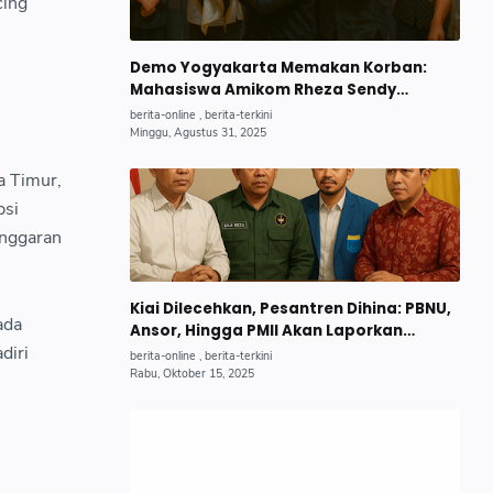
cing
Demo Yogyakarta Memakan Korban:
Mahasiswa Amikom Rheza Sendy
Pratama Gugur, Begini Kronologi
Lengkapnya.
a Timur,
psi
Anggaran
Kiai Dilecehkan, Pesantren Dihina: PBNU,
ada
Ansor, Hingga PMII Akan Laporkan
diri
Trans7, MUI Minta KPI Bertindak Tegas.