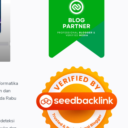
formatika
an dan
ada Rabu
deteksi