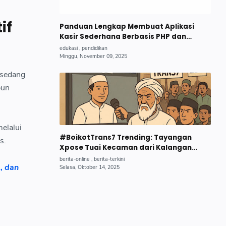
if
Panduan Lengkap Membuat Aplikasi
Kasir Sederhana Berbasis PHP dan
MySQL untuk UMKM Pemula 2025
 sedang
pun
elalui
#BoikotTrans7 Trending: Tayangan
s.
Xpose Tuai Kecaman dari Kalangan
Santri dan DPR, Dinilai Lecehkan
, dan
Pesantren dan Kyai