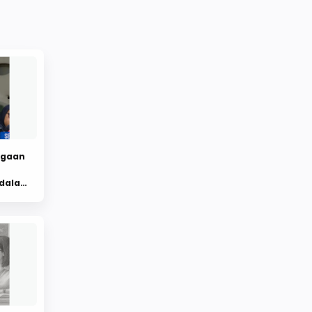
ugaan
 dalam
lah