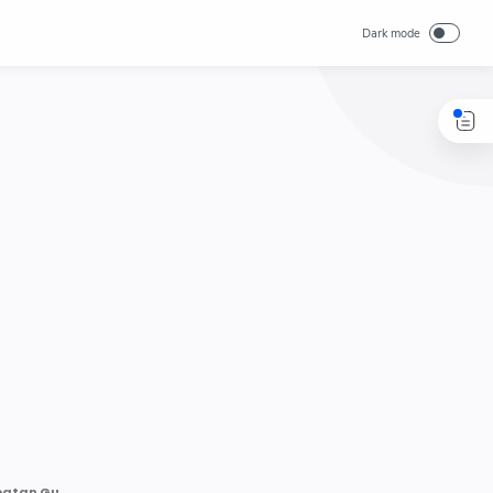
Viral Website Diskominfo Jatim Diretas, Muncul Tuntutan Copot Jabatan Gubernur Khofifah