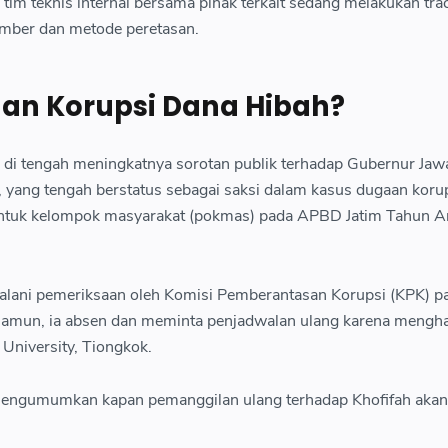
m teknis internal bersama pihak terkait sedang melakukan tra
umber dan metode peretasan.
aan Korupsi Dana Hibah?
adi di tengah meningkatnya sorotan publik terhadap Gubernur Jaw
, yang tengah berstatus sebagai saksi dalam kasus dugaan koru
untuk kelompok masyarakat (pokmas) pada APBD Jatim Tahun 
alani pemeriksaan oleh Komisi Pemberantasan Korupsi (KPK) p
Namun, ia absen dan meminta penjadwalan ulang karena mengha
University, Tiongkok.
mengumumkan kapan pemanggilan ulang terhadap Khofifah akan