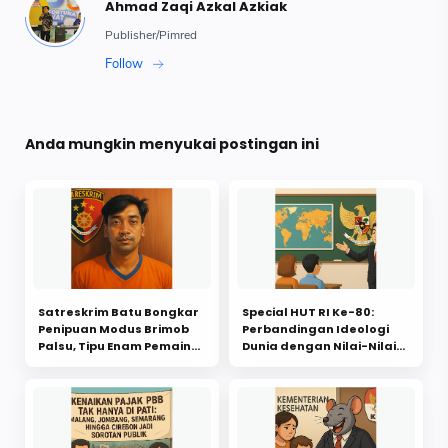
Anda mungkin menyukai postingan ini
Satreskrim Batu Bongkar
Special HUT RI Ke-80:
Penipuan Modus Brimob
Perbandingan Ideologi
Palsu, Tipu Enam Pemain
Dunia dengan Nilai-Nilai
Sepak Bola Amatir, Raup
Ideologis Pancasila
Rp107 Juta