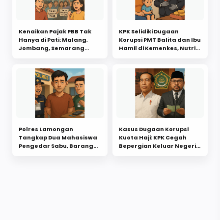
Kenaikan Pajak PBB Tak
KPK Selidiki Dugaan
Hanya di Pati: Malang,
Korupsi PMT Balita dan Ibu
Jombang, Semarang
Hamil di Kemenkes, Nutrisi
hingga Cirebon Jadi
Biskuit Dikurangi
Sorotan Publik
Polres Lamongan
Kasus Dugaan Korupsi
Tangkap Dua Mahasiswa
Kuota Haji: KPK Cegah
Pengedar Sabu, Barang
Bepergian Keluar Negeri
Bukti 26 Paket Siap Edar
Yaqut dan Dua Lainnya,
Jokowi Berpotensi
Diperiksa