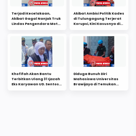
Terjadi Kecelakaan,
Akibat Ambisi Politik Kades
Akibat Gagal Nanjak Truk
di Tulungagung Terjerat
Lindas Pengendara Motor
Korupsi, Kini Kasusnya di
di Lowokwaru Kota
Limpahkan ke Kejaksaan
Malang
Khofifah Akan Bantu
Diduga Bunuh Diri
Terbitkan Ulang 31 Ijazah
Mahasiswa Universitas
Eks Karyawan UD. Sentosa
Brawijaya di Temukan
Seal
Meninggal di Kamar Kos