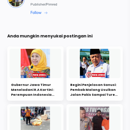
Anda mungkin menyukai postingan ini
Gubernur Jawa Timur
Begini Penjelasan Sanusi:
Meneladani R.A Kartini :
Pemkab Malang Usulkan
Perempuan Indonesia
Jalan Pakis Sampai Turen
harus menjadi aktor
Jadi Jalan Provinsi
ketahanan bangsa