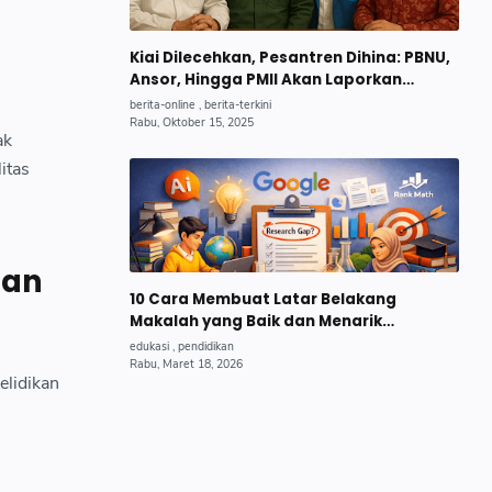
Kiai Dilecehkan, Pesantren Dihina: PBNU,
Ansor, Hingga PMII Akan Laporkan
Trans7, MUI Minta KPI Bertindak Tegas.
ak
itas
tan
10 Cara Membuat Latar Belakang
Makalah yang Baik dan Menarik
(Panduan Lengkap untuk Pemula)
elidikan