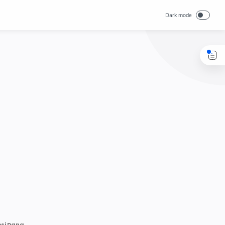
KPK Panggil Kepala Bappeda Jatim, Pokmas Fiktif Jadi Modus Korupsi Dana Hibah Jatim 2019-2022