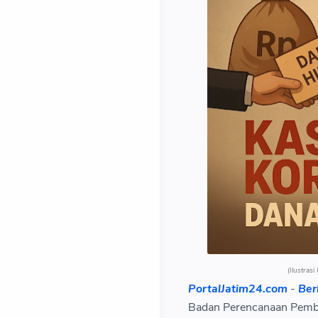
(Ilustras
PortalJatim24.com
-
Ber
Badan Perencanaan Pem