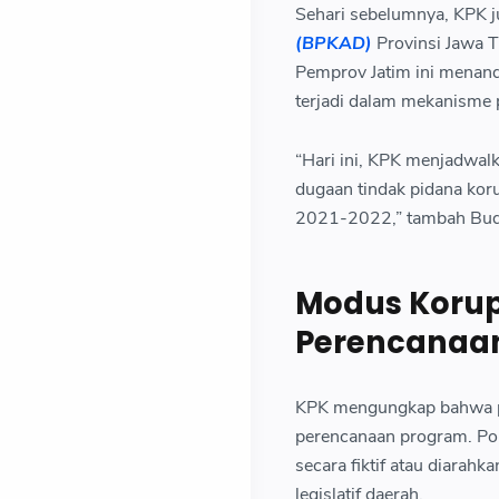
Sehari sebelumnya, KPK 
(BPKAD)
Provinsi Jawa T
Pemprov Jatim ini menand
terjadi dalam mekanisme p
“Hari ini, KPK menjadwa
dugaan tindak pidana ko
2021-2022,” tambah Bud
Modus Korup
Perencanaan
KPK mengungkap bahwa pra
perencanaan program. Pok
secara fiktif atau diarah
legislatif daerah.