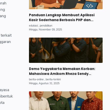
erah
ing
Panduan Lengkap Membuat Aplikasi
yang
Kasir Sederhana Berbasis PHP dan
MySQL untuk UMKM Pemula 2025
terkait
ggaran
Demo Yogyakarta Memakan Korban:
Mahasiswa Amikom Rheza Sendy
Pratama Gugur, Begini Kronologi
Lengkapnya.
ayasa
dibentuk
ota