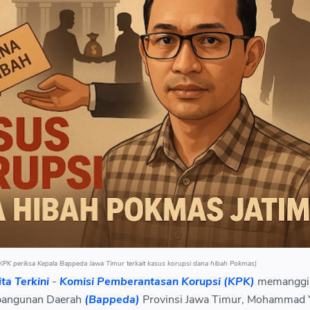
i KPK periksa Kepala Bappeda Jawa Timur terkait kasus korupsi dana hibah Pokmas)
ita Terkini
-
Komisi Pemberantasan Korupsi (KPK)
memanggil
bangunan Daerah
(Bappeda)
Provinsi Jawa Timur, Mohammad 