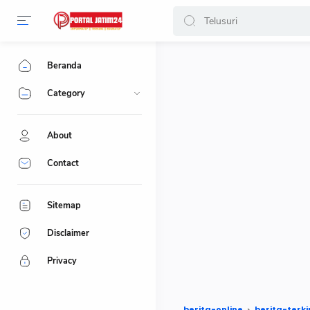
-->
Beranda
Category
About
Contact
Sitemap
Disclaimer
Privacy
berita-online
berita-terki