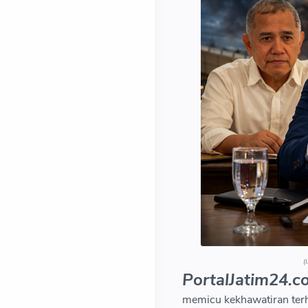
(
PortalJatim24.c
memicu kekhawatiran ter