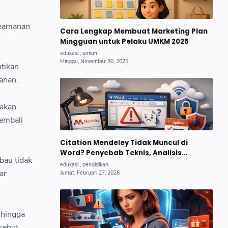
keamanan
Cara Lengkap Membuat Marketing Plan
Mingguan untuk Pelaku UMKM 2025
tikan
anan.
yakan
embali
Citation Mendeley Tidak Muncul di
Word? Penyebab Teknis, Analisis
bau tidak
Mendalam, dan Solusi Lengkap.
ar
 hingga
sebut