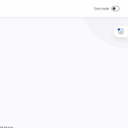
DPR Soroti Konflik Timur Tengah, Usul Penghentian Sementara Haji 2026 hingga Rute Alternatif Penerbangan.