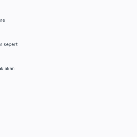
sme
m seperti
ak akan