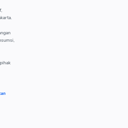
f,
karta.
angan
nsumsi,
pihak
kan