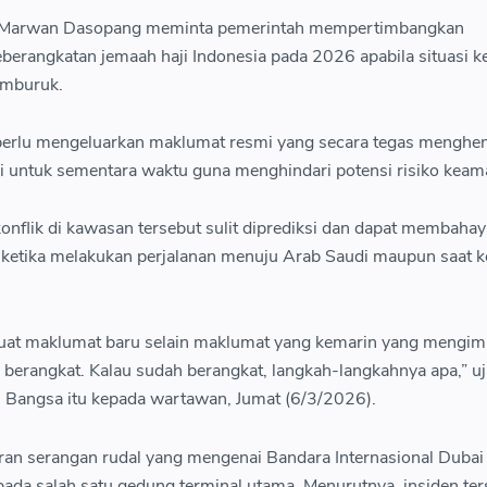
RI Marwan Dasopang meminta pemerintah mempertimbangkan
berangkatan jemaah haji Indonesia pada 2026 apabila situasi 
emburuk.
perlu mengeluarkan maklumat resmi yang secara tegas menghen
i untuk sementara waktu guna menghindari potensi risiko keam
onflik di kawasan tersebut sulit diprediksi dan dapat membaha
 ketika melakukan perjalanan menuju Arab Saudi maupun saat k
at maklumat baru selain maklumat yang kemarin yang mengim
 berangkat. Kalau sudah berangkat, langkah-langkahnya apa,” uj
an Bangsa itu kepada wartawan, Jumat (6/3/2026).
ran serangan rudal yang mengenai Bandara Internasional Dubai
da salah satu gedung terminal utama. Menurutnya, insiden ter