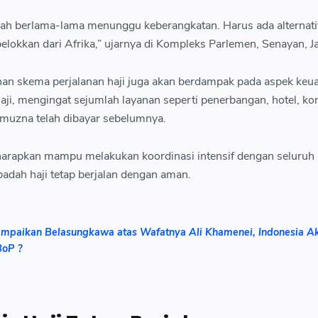
ah berlama-lama menunggu keberangkatan. Harus ada alternati
lokkan dari Afrika,” ujarnya di Kompleks Parlemen, Senayan, Ja
an skema perjalanan haji juga akan berdampak pada aspek keu
aji, mengingat sejumlah layanan seperti penerbangan, hotel, ko
rmuzna telah dibayar sebelumnya.
iharapkan mampu melakukan koordinasi intensif dengan seluruh 
ibadah haji tetap berjalan dengan aman.
mpaikan Belasungkawa atas Wafatnya Ali Khamenei, Indonesia A
BoP ?