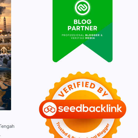
 Tengah
.