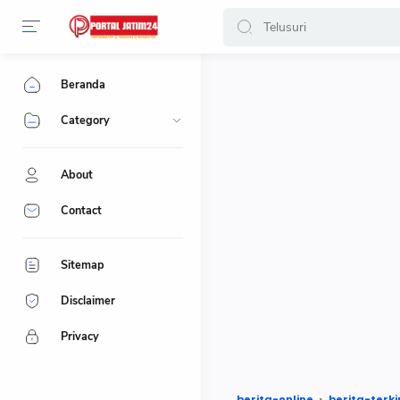
-->
Beranda
Category
About
Contact
Sitemap
Disclaimer
Privacy
berita-online
berita-terki