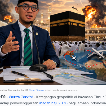
Ilustrasi Kaabah dan konflik
Timur Tengah
terkait perjalanan haji Indonesia.)
om
-
Berita Terkini
- Ketegangan geopolitik di kawasan Timur
hadap penyelenggaraan
ibadah haji 2026
bagi jemaah Indonesia