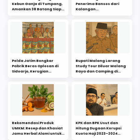
Kebun Ganja di Tumpang,
Penerima Bansos dari
Amankan 38 Batang Siap
Kalangan
Panen
Berpenghasilan Tinggi,
Ada yang Bermain Judi
Online
Polda Jatim Bongkar
Bupati Malang Larang
Pabrik Beras Oplosan di
Study Tour Diluar Malang
Sidoarjo, Kerugian
Raya dan Camping di
Negara Capai Rp13 Miliar
Pantai: Fokus Tingkatkan
Kualitas Pendidikan
Rekomendasi Produk
KPK dan BPK Usut dan
UMKM: Resep dan Khasiat
Hitung Dugaan Korupsi
Jamu Herbal Alami untuk
Kuota Haji 2023–2024
Penyakit Darah Tinggi
Priode Yaqut Qoumas,