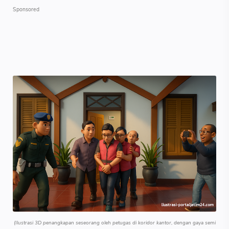
(Ilustrasi 3D penangkapan seseorang oleh petugas di koridor kantor, dengan gaya semi