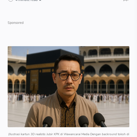
(Ilustrasi kartun 3D realistis Jubir KPK di Wawancarai Media Dengan backround tokoh di