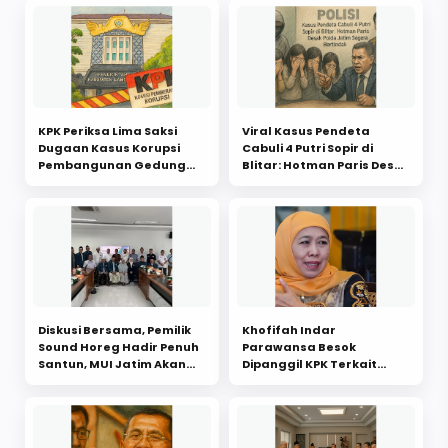
KPK Periksa Lima Saksi
Viral Kasus Pendeta
Dugaan Kasus Korupsi
Cabuli 4 Putri Sopir di
Pembangunan Gedung
Blitar: Hotman Paris Desak
Pemkab Lamongan
Polda Jatim Segera
Bertindak
Diskusi Bersama, Pemilik
Khofifah Indar
Sound Horeg Hadir Penuh
Parawansa Besok
Santun, MUI Jatim Akan
Dipanggil KPK Terkait
Rilis Fatwa Bijak
Kasus Dana Hibah Pokmas
Jatim, Diperiksa di
Mapolda