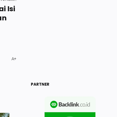
 Isi
an
PARTNER