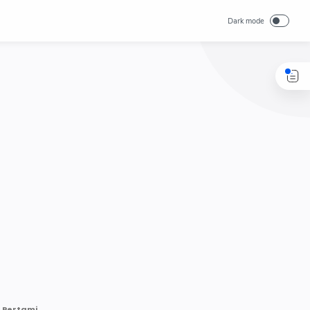
Pakar ITS Ungkap Penyebab Motor Brebet Usai Isi Pertalite di Jatim, Pertamina dan Kementerian ESDM Turun Tangan