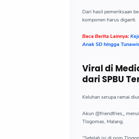
Dari hasil pemeriksaan b
komponen harus diganti.
Baca Berita Lainnya:
Kej
Anak SD hingga Tunawis
Viral di Med
dari SPBU Te
Keluhan serupa ramai diun
Akun @friendfries_ menul
Tlogomas, Malang.
“Setelah isi di pom Tlogo