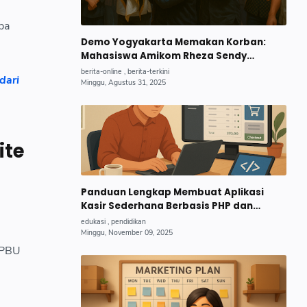
pa
Demo Yogyakarta Memakan Korban:
Mahasiswa Amikom Rheza Sendy
Pratama Gugur, Begini Kronologi
dari
Lengkapnya.
ite
Panduan Lengkap Membuat Aplikasi
Kasir Sederhana Berbasis PHP dan
MySQL untuk UMKM Pemula 2025
 SPBU