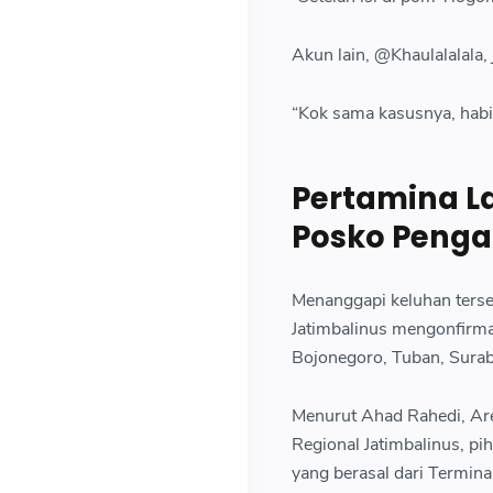
Akun lain, @Khaulalalal
“Kok sama kasusnya, habis 
Pertamina L
Posko Peng
Menanggapi keluhan terse
Jatimbalinus mengonfirma
Bojonegoro, Tuban, Surab
Menurut Ahad Rahedi, Ar
Regional Jatimbalinus, pi
yang berasal dari Termi