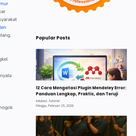
imur
kar
syarakat
ten
elang,
Popular Posts
kel.
rnyata
12 Cara Mengatasi Plugin Mendeley Error:
Panduan Lengkap, Praktis, dan Teruji
 mogok