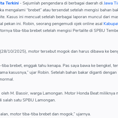
ta Terkini
- Sejumlah pengendara di berbagai daerah di
Jawa T
 mengalami “brebet” atau tersendat setelah mengisi bahan ba
ite. Kasus ini mencuat setelah berbagai laporan muncul dari ma
al pekan ini. Robin, seorang pengemudi ojek online asal
Kabupa
ornya tiba-tiba brebet setelah mengisi Pertalite di SPBU Temb
 (28/10/2025), motor tersebut mogok dan harus dibawa ke beng
a-tiba brebet, enggak tahu kenapa. Pas saya bawa ke bengkel, te
ama kasusnya,” ujar Robin. Setelah bahan bakar diganti dengan
normal.
i oleh M. Basoir, warga Lamongan. Motor Honda Beat miliknya
 di salah satu SPBU Lamongan.
jalan, motor tiba-tiba brebet dan mogok,” ujarnya.