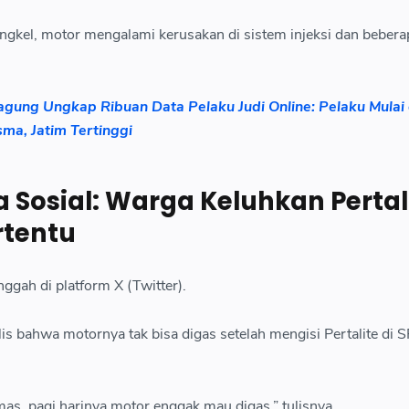
engkel, motor mengalami kerusakan di sistem injeksi dan bebera
agung Ungkap Ribuan Data Pelaku Judi Online: Pelaku Mulai 
ma, Jatim Tertinggi
ia Sosial: Warga Keluhkan Pertal
rtentu
ggah di platform X (Twitter).
is bahwa motornya tak bisa digas setelah mengisi Pertalite di
mas, pagi harinya motor enggak mau digas,” tulisnya.