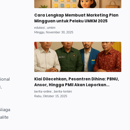
Cara Lengkap Membuat Marketing Plan
Mingguan untuk Pelaku UMKM 2025
ional
Kiai Dilecehkan, Pesantren Dihina: PBNU,
Ansor, Hingga PMII Akan Laporkan
,
Trans7, MUI Minta KPI Bertindak Tegas.
Niaga
lite