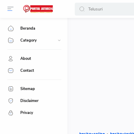
-->
Beranda
Category
About
Contact
Sitemap
Disclaimer
Privacy
berita-online
berita-terki