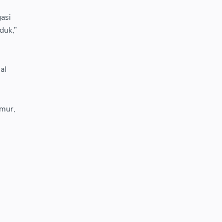
gasi
duk,”
al
imur,