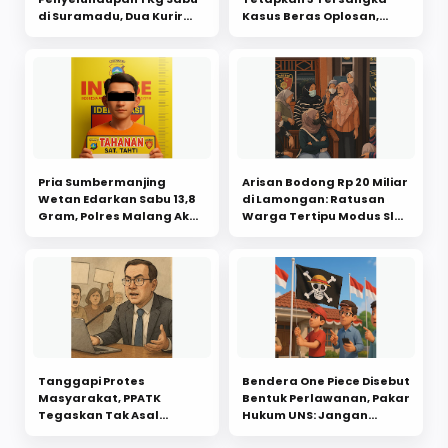
di Suramadu, Dua Kurir
Kasus Beras Oplosan,
Asal Pasuruan Ditangkap
Diduga Rugikan Rakyat
Hingga Rp 100 Triliun
Pria Sumbermanjing
Arisan Bodong Rp 20 Miliar
Wetan Edarkan Sabu 13,8
di Lamongan: Ratusan
Gram, Polres Malang Akan
Warga Tertipu Modus Slot
Telusuri Jaringan Laindi
Murah, Pelaku Diduga
Desa Pesisir
Kabur
Tanggapi Protes
Bendera One Piece Disebut
Masyarakat, PPATK
Bentuk Perlawanan, Pakar
Tegaskan Tak Asal
Hukum UNS: Jangan
Rampas Rekening
Gegabah, Itu Ekspresi