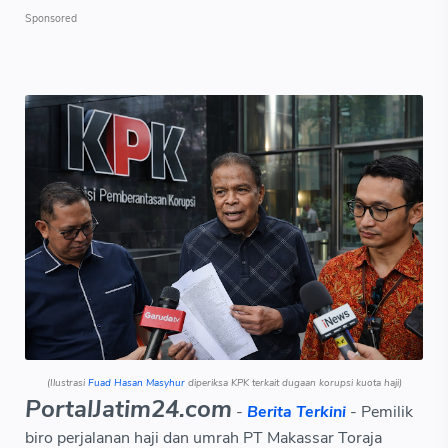
(Ilustrasi
Fuad Hasan Masyhur
diperiksa KPK terkait dugaan korupsi kuota haji)
PortalJatim24.com
-
Berita Terkini
- Pemilik
biro perjalanan haji dan umrah PT Makassar Toraja