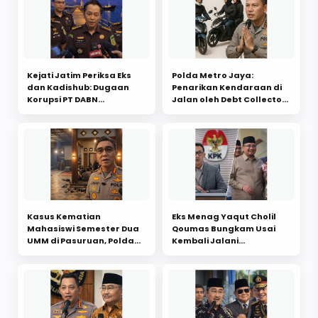
Kejati Jatim Periksa Eks
Polda Metro Jaya:
dan Kadishub: Dugaan
Penarikan Kendaraan di
Korupsi PT DABN
Jalan oleh Debt Collector
Penugasan di Pelabuhan
Langgar Prosedur dan
Probolinggo
Hukum, Perlu Evaluasi SOP
Kasus Kematian
Eks Menag Yaqut Cholil
Mahasiswi Semester Dua
Qoumas Bungkam Usai
UMM di Pasuruan, Polda
Kembali Jalani
Amankan Terduga Pelaku
Pemeriksaan KPK Kasus
dan Dalami Motif
Dugaan Korupsi Kuota Haji