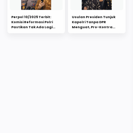
Perpol 10/2025 Terbit:
Usulan Presiden Tunjuk
Komisi Reformasi Polri
Kapolri Tanpa DPR
Pastikan Tak Ada Lagi
Menguat, Pro-Kontra
Polisi Aktif Isi Jabatan Sipil
Mengemuka dari
Usai Putusan MK
Purnawirawan hingga
Parlemen