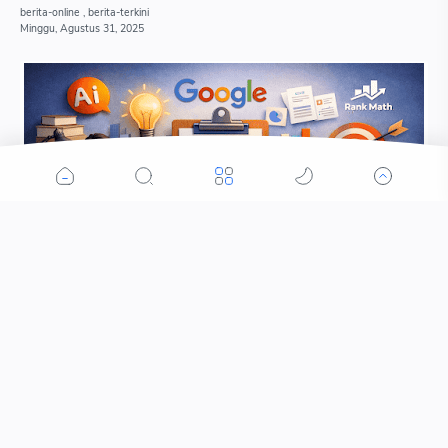
Lengkapnya.
10 Cara Membuat Latar Belakang Makalah yang Baik
dan Menarik (Panduan Lengkap untuk Pemula)
©
2026
‧ PORTAL JATIM24.COM. All rights reserved.